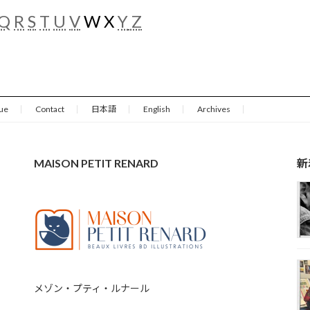
Q
R
S
T
U
V
W X
Y
Z
ue
Contact
日本語
English
Archives
MAISON PETIT RENARD
新
メゾン・プティ・ルナール