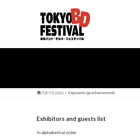
Skip
Skip
to
to
the
the
content
Navigation
TOP-FR 2026
Exposants (prochainement)
Exhibitors and guests list
In alphabetical order