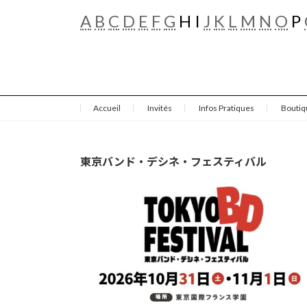
A
B
C
D
E
F
G
H I
J
K
L
M
N
O
P
Accueil
Invités
Infos Pratiques
Boutiq
東京バンド・デシネ・フェスティバル