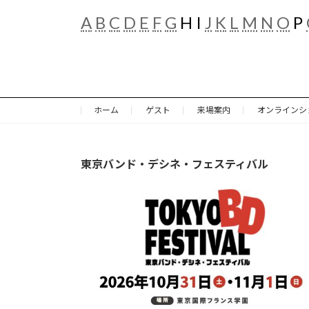
A
B
C
D
E
F
G
H I
J
K
L
M
N
O
P
ホーム
ゲスト
来場案内
オンラインシ
東京バンド・デシネ・フェスティバル