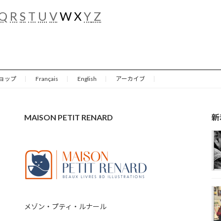
Q
R
S
T
U
V
W X
Y
Z
ョップ
Français
English
アーカイブ
MAISON PETIT RENARD
新
メゾン・プティ・ルナール