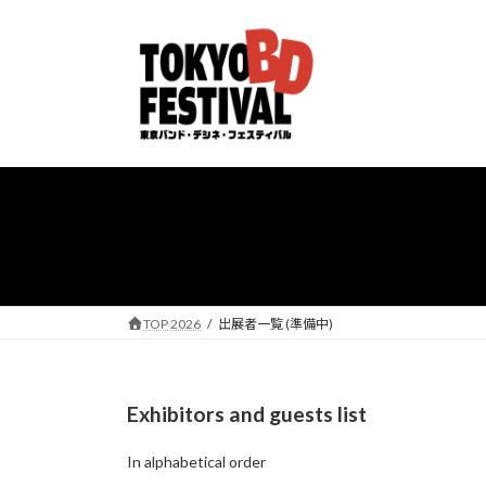
コ
ナ
ン
ビ
テ
ゲ
ン
ー
ツ
シ
へ
ョ
ス
ン
キ
に
ッ
移
プ
動
TOP 2026
出展者一覧 (準備中)
Exhibitors and guests list
In alphabetical order